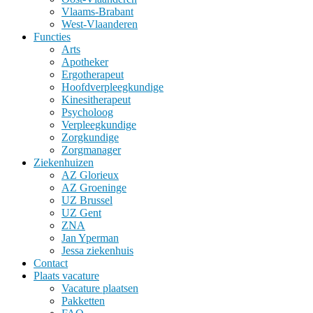
Vlaams-Brabant
West-Vlaanderen
Functies
Arts
Apotheker
Ergotherapeut
Hoofdverpleegkundige
Kinesitherapeut
Psycholoog
Verpleegkundige
Zorgkundige
Zorgmanager
Ziekenhuizen
AZ Glorieux
AZ Groeninge
UZ Brussel
UZ Gent
ZNA
Jan Yperman
Jessa ziekenhuis
Contact
Plaats vacature
Vacature plaatsen
Pakketten