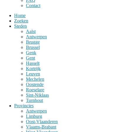
FAQ
Contact
Home
Zoeken
Steden
Aalst
Antwerpen
Brugge
Brussel
Genk
Gent
Hasselt
Kortrijk
Leuven
Mechelen
Oostende
Roeselare
Sint-Niklaas
Turnhout
Provincies
Antwerpen
Limburg
Oost-Vlaanderen
Vlaams-Brabant