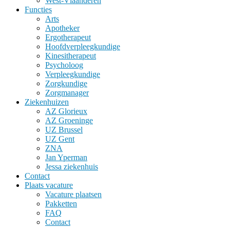
West-Vlaanderen
Functies
Arts
Apotheker
Ergotherapeut
Hoofdverpleegkundige
Kinesitherapeut
Psycholoog
Verpleegkundige
Zorgkundige
Zorgmanager
Ziekenhuizen
AZ Glorieux
AZ Groeninge
UZ Brussel
UZ Gent
ZNA
Jan Yperman
Jessa ziekenhuis
Contact
Plaats vacature
Vacature plaatsen
Pakketten
FAQ
Contact