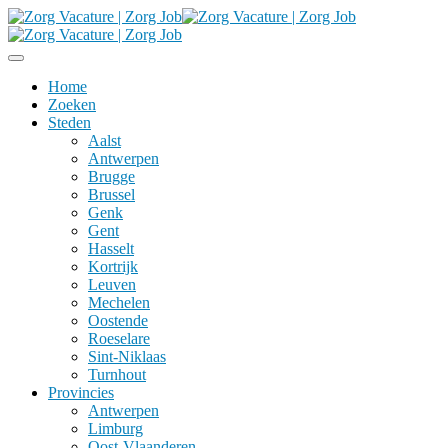
Home
Zoeken
Steden
Aalst
Antwerpen
Brugge
Brussel
Genk
Gent
Hasselt
Kortrijk
Leuven
Mechelen
Oostende
Roeselare
Sint-Niklaas
Turnhout
Provincies
Antwerpen
Limburg
Oost-Vlaanderen